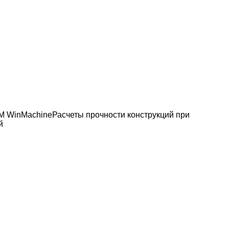
M WinMachine
Расчеты прочности конструкций при
й