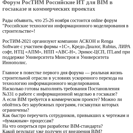
Форум РосТИМ Российские ИТ для BIM в
госзаказе и коммерческих проектах
Рады объявить, что 25-26 ноября состоится online форум
"Российские технологии информационного моделирования в
строительстве»!
РосТИМ-2021 организуют компании АСКОН и Renga
Software с участием фирмы «1С», Кредо-Диалог, Rubius, ЛИРА
софт, НТЦ «АПМ», НПП «АВС-Н», Эрикос-ЦСП, ITLand при
поддержке Университета Минстроя и Университета
Иннополис.
Главное в повестке первого дня форума — реальная жизнь
строительной отрасли в условиях ускоренного перехода на
технологию информационного моделирования.
Насколько готовы выполнять требования Постановления
№331 о работе с информационной моделью в госзаказе?
А если BIM требуется в коммерческом проекте? Можно ли
обойтись без зарубежных программ, госзакупки которых
ограничены?
Как быстро переучить сотрудников, привыкших к чертежам и
«бумажным» процессам?
На что опереться при разработке BIM-стандарта?
Какой результат уже получен от внедрения BIM?